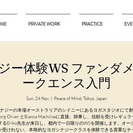
ME
PRIVATE WORK
PRACTICE
EVE
ジー体験WS ファンダ
ークエンス入門
Sun, 24 Nov
  |  
Peace of Mind, Tokyo, Japan
ナジーの本場オーストラリアのシドニーにあるヨガスタジオにて
 Borg Oliver とBianca Machilissに直接、師事し、信頼を受けレギ
するEriko先生が来日し、都内で一日限りのWSを開催します。オー
か受けれない、本格的なヨガシナジークラスを体験できる貴重なチ