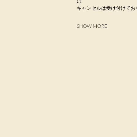
は

SHOW MORE